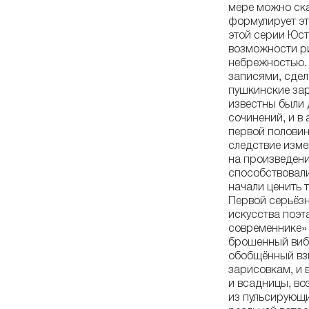
мере можно ска
формулирует эт
этой серии Юс
возможности ри
небрежностью.
записями, сдел
пушкинские зар
известны были 
сочинений, и в
первой половин
следствие изме
на произведени
способствовали
начали ценить 
Первой серьёзн
искусства поэт
современнике» 
брошенный виб
обобщённый вз
зарисовкам, и 
и всадницы, во
из пульсирующи