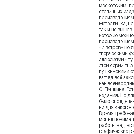
московским) пр
столичных изда
произведениям Э
Метерлинка, но
так и не вышла
которые можно
произведениям
«7 ветров» не 
творческими ф
аллюзиями «пуш
этой серии выз
пушкинскими ст
взгляд всё зако
как всенародны
С. Пушкина. Го
издания. Но дл
было определя
ни для какого-т
Время требовал
мог не понимат
работы над это
графических раб