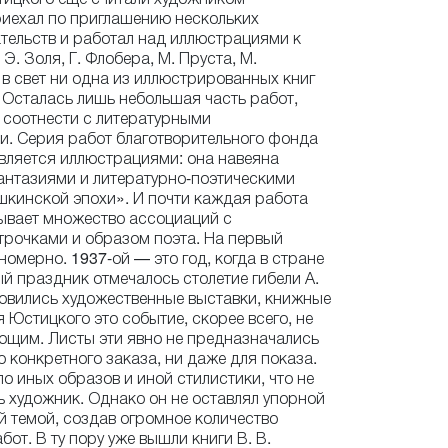
иехал по приглашению нескольких
тельств и работал над иллюстрациями к
. Золя, Г. Флобера, М. Пруста, М.
 в свет ни одна из иллюстрированных книг
. Осталась лишь небольшая часть работ,
 соотнести с литературными
и. Серия работ благотворительного фонда
является иллюстрациями: она навеяна
антазиями и литературно-поэтическими
кинской эпохи». И почти каждая работа
ывает множество ассоциаций с
рочками и образом поэта. На первый
номерно. 1937-ой — это год, когда в стране
й праздник отмечалось столетие гибели А.
товились художественные выставки, книжные
я Юстицкого это событие, скорее всего, не
ющим. Листы эти явно не предназначались
о конкретного заказа, ни даже для показа.
о иных образов и иной стилистики, что не
ь художник. Однако он не оставлял упорной
й темой, создав огромное количество
от. В ту пору уже вышли книги В. В.