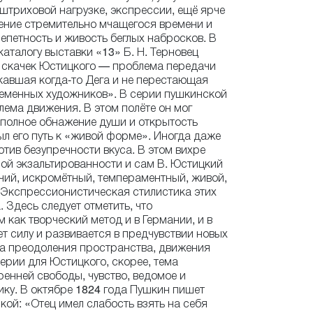
штриховой нагрузке, экспрессии, ещё ярче
ение стремительно мчащегося времени и
епетность и живость беглых набросков. В
каталогу выставки «13» Б. Н. Терновец
 скачек Юстицкого — проблема передачи
кавшая когда-то Дега и не перестающая
еменных художников». В серии пушкинской
лема движения. В этом полёте он мог
 полное обнажение души и открытость
был его путь к «живой форме». Иногда даже
отив безупречности вкуса. В этом вихре
рой экзальтированности и сам В. Юстицкий
чий, искромётный, темпераментный, живой,
 Экспрессионистическая стилистика этих
 Здесь следует отметить, что
 как творческий метод и в Германии, и в
т силу и развивается в предчувствии новых
ма преодоления пространства, движения
серии для Юстицкого, скорее, тема
ренней свободы, чувство, ведомое и
ку. В октябре 1824 года Пушкин пишет
кой: «Отец имел слабость взять на себя