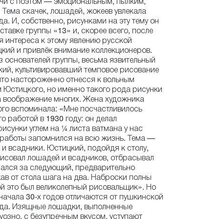
чи с поэтом — эмоциональным, пылким,
Тема скачек, лошадей, жокеев увлекала
а. И, собственно, рисунками на эту тему он
ставке группы «13» и, скорее всего, после
 интереса к этому явлению русской
кий и привлёк внимание коллекционеров.
з основателей группы, весьма язвительный
кий, культивировавший темповое рисование
ыто настороженно отнесся к вольным
Юстицкого, но именно такого рода рисунки
а воображение многих. Жена художника
го вспоминала: «Мне посчастливилось
о работой в 1930 году: он делал
исунки углем на ¼ листа ватмана у нас
работы запомнился на всю жизнь. Тема —
 и всадники. Юстицкий, подойдя к столу,
исовал лошадей и всадников, отбрасывал
брался за следующий, предварительно
жав от стола шага на два. Наброски полны
й это был великолепный рисовальщик». Но
начала 30-х годов отличаются от пушкинской
ода. Изящные лошадки, выполненные
уозно, с безупречным вкусом, уступают