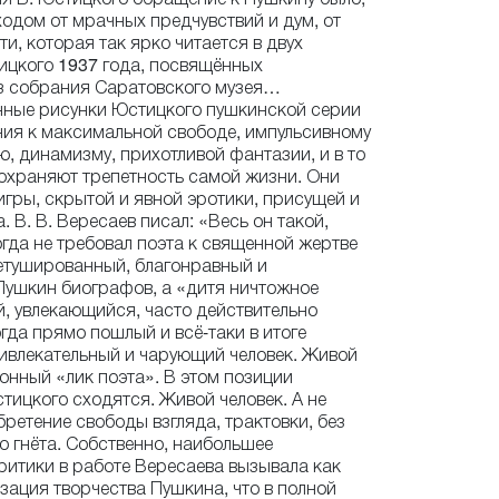
уходом от мрачных предчувствий и дум, от
и, которая так ярко читается в двух
ицкого 1937 года, посвящённых
з собрания Саратовского музея…
ные рисунки Юстицкого пушкинской серии
ия к максимальной свободе, импульсивному
 динамизму, прихотливой фантазии, и в то
охраняют трепетность самой жизни. Они
игры, скрытой и явной эротики, присущей и
 В. В. Вересаев писал: «Весь он такой,
огда не требовал поэта к священной жертве
етушированный, благонравный и
Пушкин биографов, а «дитя ничтожное
, увлекающийся, часто действительно
гда прямо пошлый и всё-таки в итоге
ивлекательный и чарующий человек. Живой
конный «лик поэта». В этом позиции
тицкого сходятся. Живой человек. А не
бретение свободы взгляда, трактовки, без
о гнёта. Собственно, наибольшее
итики в работе Вересаева вызывала как
зация творчества Пушкина, что в полной