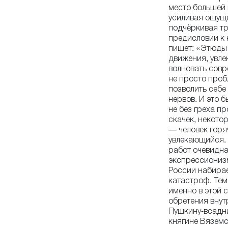
место большей 
усиливая ощущ
подчёркивая тр
предисловии к 
пишет: «Этюды
движения, увле
волновать совр
не просто проб
позволить себе
нервов. И это 
не без греха пр
скачек, некото
— человек горя
увлекающийся.
работ очевидна.
экспрессионизм
России набирае
катастроф. Те
именно в этой 
обретения внут
Пушкину-всадни
княгине Вяземс