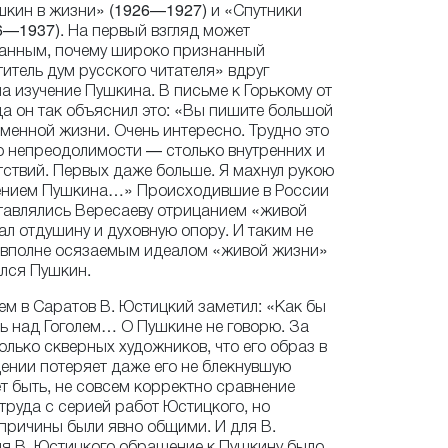
шкин в жизни» (1926—1927) и «Спутники
—1937). На первый взгляд может
ранным, почему широко признанный
титель дум русского читателя» вдруг
а изучение Пушкина. В письме к Горькому от
да он так объяснил это: «Вы пишите большой
менной жизни. Очень интересно. Трудно это
о непреодолимости — столько внутренних и
ствий. Первых даже больше. Я махнул рукою
чением Пушкина…» Происходившие в России
тавлялись Вересаеву отрицанием «живой
ал отдушину и духовную опору. И таким не
а вполне осязаемым идеалом «живой жизни»
лся Пушкин.
ем в Саратов В. Юстицкий заметил: «Как бы
ть над Гоголем… О Пушкине не говорю. За
олько скверных художников, что его образ в
ении потеряет даже его не блекнувшую
т быть, не совсем корректно сравнение
труда с серией работ Юстицкого, но
причины были явно общими. И для В.
ля В. Юстицкого обращение к Пушкину было,