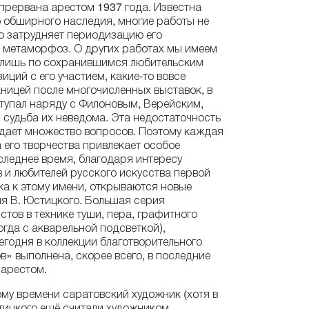
прервана арестом 1937 года. Известна
о обширного наследия, многие работы не
о затрудняет периодизацию его
 метаморфоз. О других работах мы имеем
 лишь по сохранившимся любительским
иций с его участием, какие-то вовсе
аницей после многочисленных выставок, в
тупал наряду с Филоновым, Верейским,
 судьба их неведома. Эта недостаточность
дает множество вопросов. Поэтому каждая
 его творчества привлекает особое
следнее время, благодаря интересу
 и любителей русского искусства первой
ка к этому имени, открываются новые
я В. Юстицкого. Большая серия
стов в технике туши, пера, графитного
гда с акварельной подсветкой),
годня в коллекции благотворительного
в» выполнена, скорее всего, в последние
 арестом.
тому времени саратовский художник (хотя в
тицкого ещё считали художником