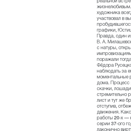
реальной встре
жизнелюбивым. 
художника всегд
участвовал в вы
пробудившегося
графики, Юстиц
Правда, один и
В. А. Милашевс
с натуры, откр
импровизациям 
поражали тогд
Фёдора Русецко
наблюдать за ег
моментальные р
дома. Процесс 
скачки, лошади
стремительно р
лист и тут же 
отступив, отбе
движения. Како
работы 20-х — 
серии 37-ого г
лаконично вирт