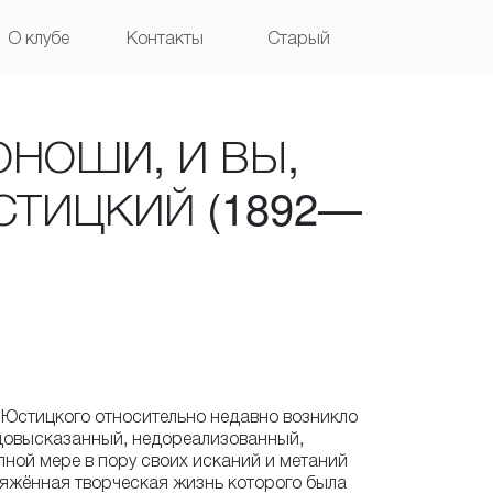
О клубе
Контакты
Старый
сайт
ЮНОШИ, И ВЫ,
СТИЦКИЙ (1892—
Юстицкого относительно недавно возникло
едовысказанный, недореализованный,
лной мере в пору своих исканий и метаний
яжённая творческая жизнь которого была