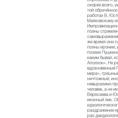
скорее всего, 
той обречённост
работах В. Юст
Маяковскому и
Импровизацион
полны стремлен
самовыражению,
же время они с
полны иронии, 
поэзии Пушкина.
каким бывал, к
Аполлон». Не р
вдохновенный 
мира», грешный
ничтожный, ино
невыразимо пр
человек, а не и
Вересаева и Юс
иконный лик. О
идеологическог
раздражение кр
раз деидеологи