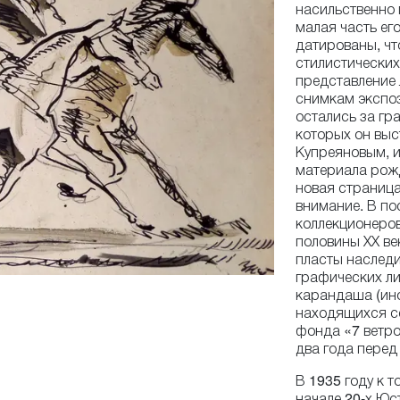
насильственно 
малая часть ег
датированы, чт
стилистических
представление
снимкам экспоз
остались за гр
которых он выс
Купреяновым, и
материала рож
новая страница
внимание. В по
коллекционеров
половины ХХ ве
пласты наследи
графических ли
карандаша (ино
находящихся се
фонда «7 ветро
два года перед
В 1935 году к 
начале 20-х Юс