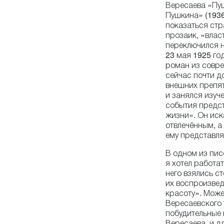
Вересаева «Пу
Пушкина» (1936
показаться ст
прозаик, «влас
переключился н
23 мая 1925 го
роман из совре
сейчас почти д
внешних препят
и занялся изу
события предс
жизни». Он иск
отвлечённым, 
ему представля
В одном из пис
я хотел работа
него взялись ст
их воспроизвед
красоту». Може
Вересаевского 
побудительные 
Вересаева, и д