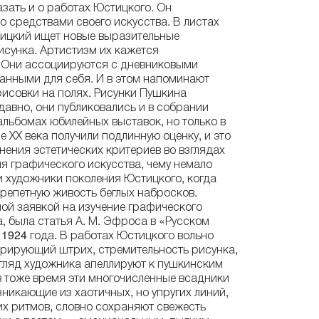
зать и о работах Юстицкого. Он
о средствами своего искусства. В листах
тицкий ищет новые выразительные
сунка. Артистизм их кажется
 Они ассоциируются с дневниковыми
анными для себя. И в этом напоминают
исовки на полях. Рисунки Пушкина
давно, они публиковались и в собрании
 альбомах юбилейных выставок, но только в
е ХХ века получили подлинную оценку, и это
нения эстетических критериев во взглядах
я графического искусства, чему немало
 художники поколения Юстицкого, когда
трепетную живость беглых набросков.
ой заявкой на изучение графического
а, была статья А. М. Эфроса в «Русском
1924 года. В работах Юстицкого вольно
рирующий штрих, стремительность рисунка,
гляд художника апеллируют к пушкинским
в тоже время эти многочисленные всадники
зникающие из хаотичных, но упругих линий,
х ритмов, словно сохраняют свежесть